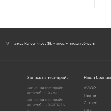
улица Колесникова 38, Минск, Минская область
Запись на тест-драйв
Наши бренд
AVIOR
Запись на тест-драйв
автомобилей УАЗ
Haima
Запись на тест-драйв
Citroen
автомобилей CITROËN
UAZ