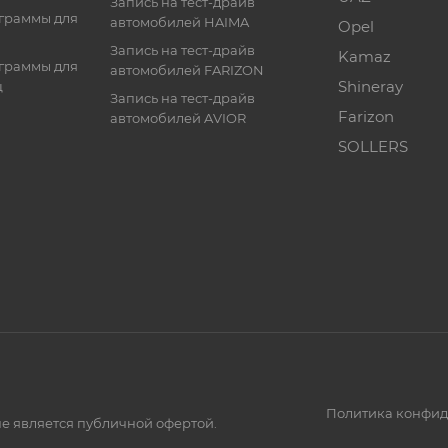
Запись на тест-драйв
граммы для
автомобилей HAIMA
Opel
Запись на тест-драйв
Kamaz
граммы для
автомобилей FARIZON
Shineray
ц
Запись на тест-драйв
Farizon
автомобилей AVIOR
SOLLERS
Политика конфид
е является публичной офертой.