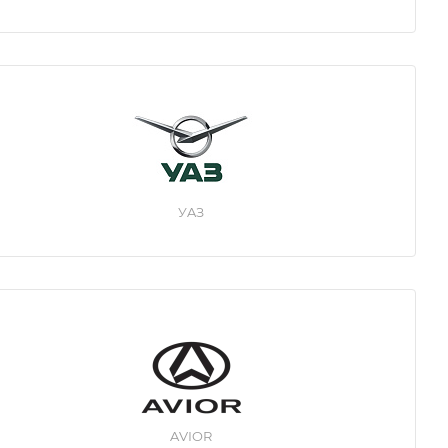
УAЗ
AVIOR