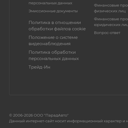
улица Колесникова 38, Минск,
персональных данных
Финансовые про
Минская область
Эмиссионные документы
физических лиц
Финансовые про
Режим работы
Политика в отношении
Пн. – Пт.: с 9:00 до 18:00
юридических ли
обработки файлов cookie
Вопрос-ответ
Положение о системе
видеонаблюдения
Политика обработки
персональных данных
Трейд-Ин
© 2006-2026 ООО "ПарадАвто"
Данный интернет-сайт носит информационный характер и н