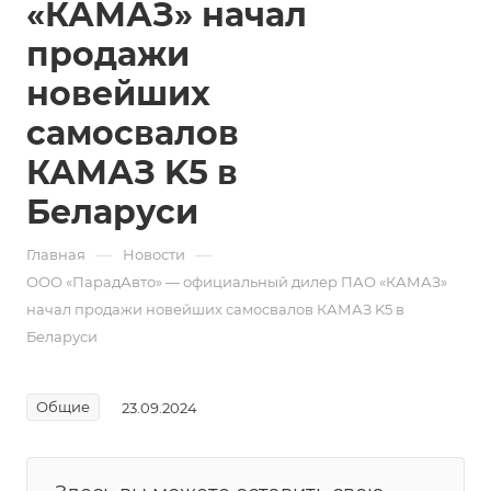
«КАМАЗ» начал
продажи
новейших
самосвалов
КАМАЗ K5 в
Беларуси
—
—
Главная
Новости
ООО «ПарадАвто» — официальный дилер ПАО «КАМАЗ»
начал продажи новейших самосвалов КАМАЗ K5 в
Беларуси
Общие
23.09.2024