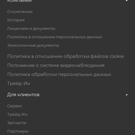
Компания
E-mail
info@paradavto.by
О компании
История
Адрес
улица Колесникова 38, Минск,
Лицензии и документы
Минская область
Политика в отношении персональных данных
Режим работы
Эмиссионные документы
Пн. – Пт.: с 9:00 до 18:00
Политика в отношении обработки файлов cookie
Положение о системе видеонаблюдения
Политика обработки персональных данных
Трейд-Ин
Для клиентов
Сервис
Трейд-Ин
Запчасти
Партнеры