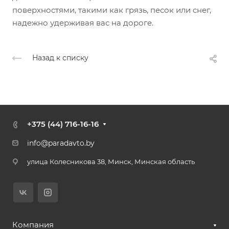
поверхностями, такими как грязь, песок или снег,
надежно удерживая вас на дороге.
Назад к списку
+375 (44) 716-16-16
+375 (44) 716-16-16
+375 (17) 336-22-77
info@paradavto.by
Отдел продаж УАЗ
улица Колесникова 38, Минск, Минская область
+375 (29) 108-70-87
Отдел продаж SOLLERS
Заказать звонок
Компания