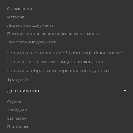
E-mail
info@paradavto.by
О компании
История
Адрес
улица Колесникова 38, Минск,
Лицензии и документы
Минская область
Политика в отношении персональных данных
Режим работы
Эмиссионные документы
Пн. – Пт.: с 9:00 до 18:00
Политика в отношении обработки файлов cookie
Положение о системе видеонаблюдения
Политика обработки персональных данных
Трейд-Ин
Для клиентов
Сервис
Трейд-Ин
Запчасти
Партнеры